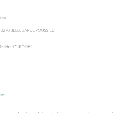
riat
 – 38270 BELLEGARDE POUSSIEU
me Mildred GIRODET
:
nce