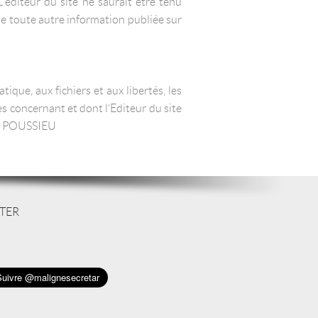
’éditeur du site ne saurait être tenu
de toute autre information publiée sur
ique, aux fichiers et aux libertés, les
es concernant et dont l’Editeur du site
DE POUSSIEU
TER