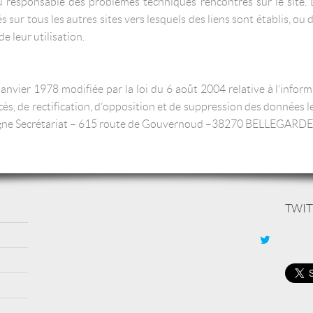
nu responsable des problèmes techniques rencontrés sur le site. L
sur tous les autres sites vers lesquels des liens sont établis, ou 
e leur utilisation.
vier 1978 modifiée par la loi du 6 août 2004 relative à l’informat
ès, de rectification, d’opposition et de suppression des données l
a-Ligne Secrétariat – 615 route de Gouvernoud – 38270 BELLEGAR
TWIT