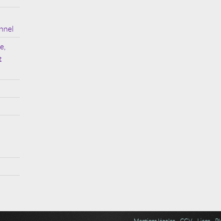
nnel
e,
t
Mentions légales
CGV
Liens
Pl