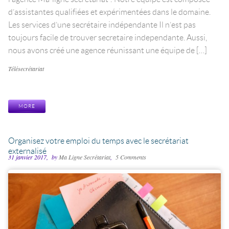
d’assistantes qualifiées et expérimentées dans le domaine.
Les services d’une secrétaire indépendante Il n’est pas
toujours facile de trouver secretaire independante. Aussi,
nous avons créé une agence réunissant une équipe de […]
Catégories
Télésecrétariat
Étiquettes
MORE
Organisez votre emploi du temps avec le secrétariat
externalisé
31 janvier 2017
by
Ma Ligne Secrétariat
5 Comments